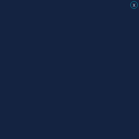
X
Live Chat
Login
Register