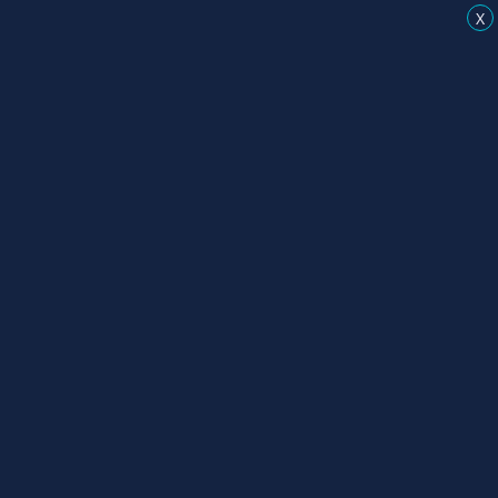
X
Live Chat
Login
Register