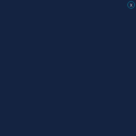
X
Live Chat
Login
Register