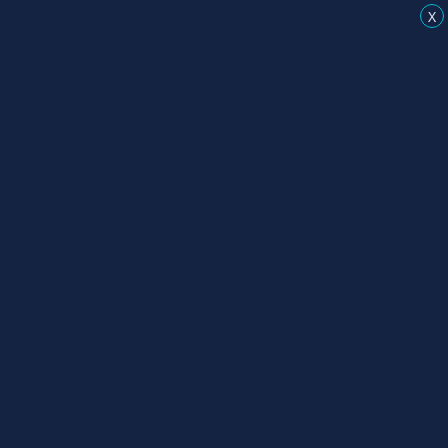
X
Live Chat
Login
Register